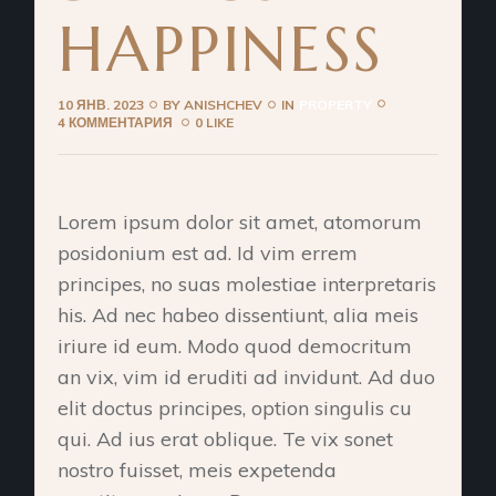
HAPPINESS
10 ЯНВ. 2023
BY
ANISHCHEV
IN
PROPERTY
4 КОММЕНТАРИЯ
0 LIKE
Lorem ipsum dolor sit amet, atomorum
posidonium est ad. Id vim errem
principes, no suas molestiae interpretaris
his. Ad nec habeo dissentiunt, alia meis
iriure id eum. Modo quod democritum
an vix, vim id eruditi ad invidunt. Ad duo
elit doctus principes, option singulis cu
qui. Ad ius erat oblique. Te vix sonet
nostro fuisset, meis expetenda