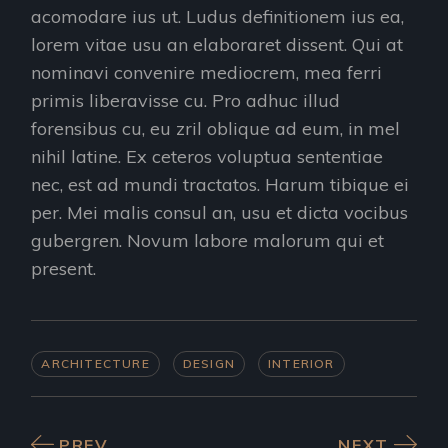
acomodare ius ut. Ludus definitionem ius ea,
lorem vitae usu an elaboraret dissent. Qui at
nominavi convenire mediocrem, mea ferri
primis liberavisse cu. Pro adhuc illud
forensibus cu, eu zril oblique ad eum, in mel
nihil latine. Ex ceteros voluptua sententiae
nec, est ad mundi tractatos. Harum tibique ei
per. Mei malis consul an, usu et dicta vocibus
gubergren. Novum labore malorum qui et
present.
ARCHITECTURE
DESIGN
INTERIOR
PREV
NEXT