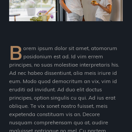
B
orem ipsum dolor sit amet, atomorum
posidonium est ad. Id vim errem
principes, no suas molestiae interpretaris his.
Ad nec habeo dissentiunt, alia meis iriure id
eum. Modo quod democritum an vix, vim id
eruditi ad invidunt. Ad duo elit doctus
principes, option singulis cu qui. Ad ius erat
oblique. Te vix sonet nostro fuisset, meis
expetenda constituam vis an. Decore
nusquam comprehensam quo at, audire
maluisset patrioque no mel. Cu partem