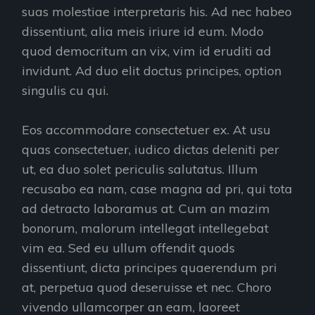
suas molestiae interpretaris his. Ad nec habeo
dissentiunt, alia meis iriure id eum. Modo
quod democritum an vix, vim id eruditi ad
invidunt. Ad duo elit doctus principes, option
singulis cu qui.
Eos accommodare consectetuer ex. At usu
quas consectetuer, iudico dictas deleniti per
ut, ea duo solet periculis salutatus. Illum
recusabo ea nam, case magna ad pri, qui tota
ad detracto laboramus at. Cum an mazim
bonorum, malorum intellegat intellegebat
vim ea. Sed eu ullum offendit quods
dissentiunt, dicta principes quaerendum pri
at, perpetua quod deseruisse et nec. Choro
vivendo ullamcorper an eam, laoreet