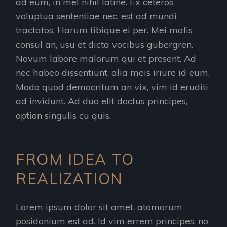
ad eum, in mel nihil latine. Ex ceteros
voluptua sententiae nec, est ad mundi
tractatos. Harum tibique ei per. Mei malis
consul an, usu et dicta vocibus gubergren.
Novum labore malorum qui et present. Ad
nec habeo dissentiunt, alia meis iriure id eum.
Modo quod democritum an vix, vim id eruditi
ad invidunt. Ad duo elit doctus principes,
option singulis cu quis.
FROM IDEA TO
REALIZATION
Lorem ipsum dolor sit amet, atomorum
posidonium est ad. Id vim errem principes, no