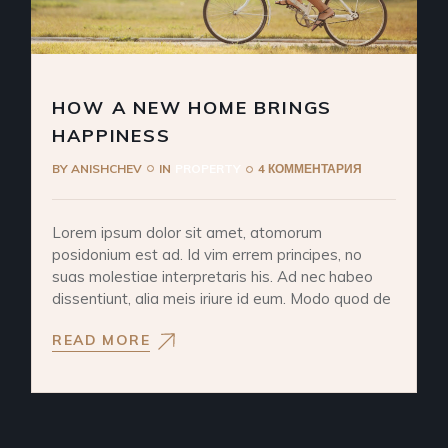
HOW A NEW HOME BRINGS
HAPPINESS
BY
ANISHCHEV
IN
PROPERTY
4 КОММЕНТАРИЯ
Lorem ipsum dolor sit amet, atomorum
posidonium est ad. Id vim errem principes, no
suas molestiae interpretaris his. Ad nec habeo
dissentiunt, alia meis iriure id eum. Modo quod de
READ MORE