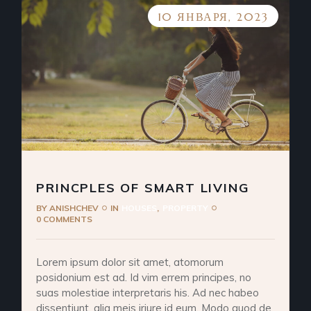
10 ЯНВАРЯ, 2023
PRINCPLES OF SMART LIVING
BY
ANISHCHEV
IN
HOUSES
PROPERTY
0 COMMENTS
Lorem ipsum dolor sit amet, atomorum
posidonium est ad. Id vim errem principes, no
suas molestiae interpretaris his. Ad nec habeo
dissentiunt, alia meis iriure id eum. Modo quod de