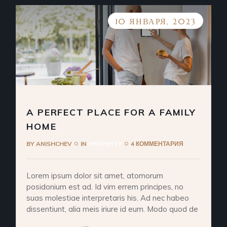
10 ЯНВАРЯ, 2023
A PERFECT PLACE FOR A FAMILY
HOME
BY
ANISHCHEV
IN
PROPERTY
4 КОММЕНТАРИЯ
Lorem ipsum dolor sit amet, atomorum
posidonium est ad. Id vim errem principes, no
suas molestiae interpretaris his. Ad nec habeo
dissentiunt, alia meis iriure id eum. Modo quod de