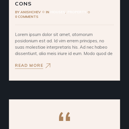
CONS
BY
ANISHCHEV
IN
HOUSES
PROPERTY
0 COMMENTS
Lorem ipsum dolor sit amet, atomorum
posidonium est ad. Id vim errem principes, no
suas molestiae interpretaris his. Ad nec habeo
dissentiunt, alia meis iriure id eum. Modo quod de
READ MORE