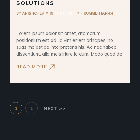
SOLUTIONS
BY
ANISHCHEV
IN
PROPERTY
4 КОММЕНТАРИЯ
Lorem ipsum dolor sit amet, atomorum
posidonium est ad. Id vim errem principes, no
suas molestiae interpretaris his. Ad nec habeo
dissentiunt, alia meis iriure id eum. Modo quod de
READ MORE
ПАГИНАЦИЯ
1
2
NEXT >>
ЗАПИСЕЙ