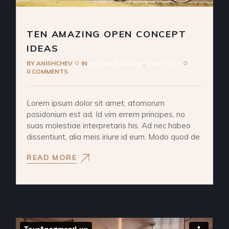
TEN AMAZING OPEN CONCEPT
IDEAS
BY
ANISHCHEV
IN
INTERIOR DESIGN
PROPERTY
0 COMMENTS
Lorem ipsum dolor sit amet, atomorum
posidonium est ad. Id vim errem principes, no
suas molestiae interpretaris his. Ad nec habeo
dissentiunt, alia meis iriure id eum. Modo quod de
READ MORE