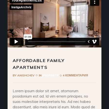
AFFORDABLE FAMILY
APARTMENTS
BY
ANISHCHEV
IN
PROPERTY
4 КОММЕНТАРИЯ
Lorem ipsum dolor sit amet, atomorum
posidonium est ad. Id vim errem principes, no
suas molestiae interpretaris his. Ad nec habeo
dissentiunt, alia meis iriure id eum. Modo quod de