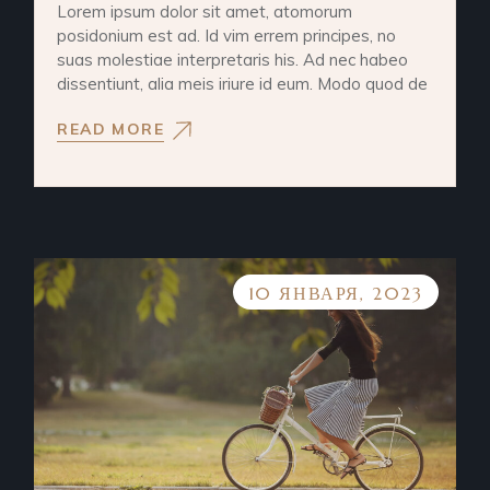
Lorem ipsum dolor sit amet, atomorum
posidonium est ad. Id vim errem principes, no
suas molestiae interpretaris his. Ad nec habeo
dissentiunt, alia meis iriure id eum. Modo quod de
READ MORE
10 ЯНВАРЯ, 2023